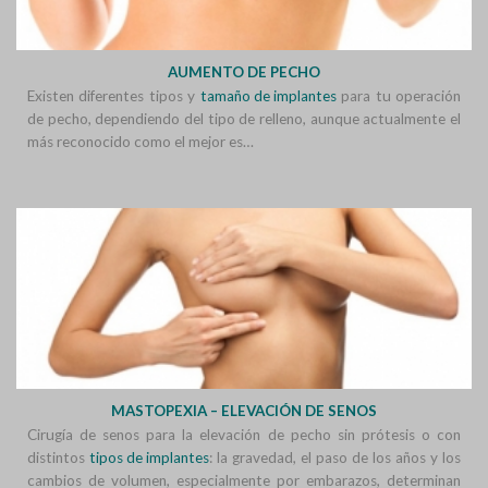
AUMENTO DE PECHO
Existen diferentes tipos y
tamaño de implantes
para tu operación
de pecho, dependiendo del tipo de relleno, aunque actualmente el
más reconocido como el mejor es…
MASTOPEXIA – ELEVACIÓN DE SENOS
Cirugía de senos para la elevación de pecho sin prótesis o con
distintos
tipos de implantes
: la gravedad, el paso de los años y los
cambios de volumen, especialmente por embarazos, determinan